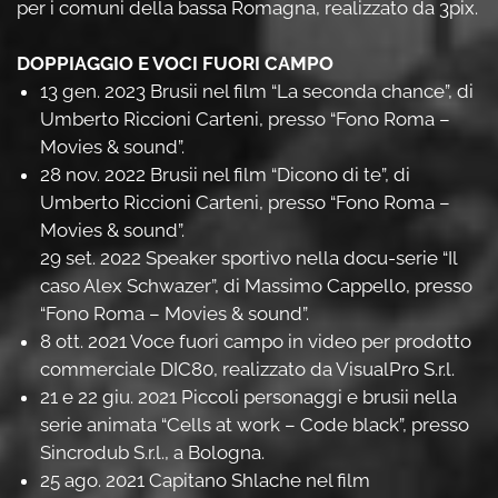
per i comuni della bassa Romagna, realizzato da 3pix.
DOPPIAGGIO E VOCI FUORI CAMPO
13 gen. 2023 Brusii nel film “La seconda chance”, di
Umberto Riccioni Carteni, presso “Fono Roma –
Movies & sound”.
28 nov. 2022 Brusii nel film “Dicono di te”, di
Umberto Riccioni Carteni, presso “Fono Roma –
Movies & sound”.
29 set. 2022 Speaker sportivo nella docu-serie “Il
caso Alex Schwazer”, di Massimo Cappello, presso
“Fono Roma – Movies & sound”.
8 ott. 2021 Voce fuori campo in video per prodotto
commerciale DIC80, realizzato da VisualPro S.r.l.
21 e 22 giu. 2021 Piccoli personaggi e brusii nella
serie animata “Cells at work – Code black”, presso
Sincrodub S.r.l., a Bologna.
25 ago. 2021 Capitano Shlache nel film