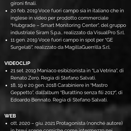
gironi finali.
20 feb. 2019 Voce fuori campo sia in italiano che in
inglese in video per prodotto commerciale
“Hubgrade – Smart Monitoring Center”, del gruppo
industriale Siram S.p.a., realizzato da VisualPro S.r.l.
11 gen. 2019 Voce fuori campo in spot per “GE
Surgelati”, realizzato da MagillaGuerrilla S.r.l.
VIDEOCLIP
21 set. 2019 Maniaco esibizionista in “La Vetrina”, di
Renato Zero. Regia di Stefano Salvati.
18, 19 e 20 gen. 2018 Carabiniere in “Mastro
Geppetto”, dall’album “Burattino senza fili 2017”, di
Edoardo Bennato. Regia di Stefano Salvati.
WEB
ott. 2020 – giu. 2021 Protagonista (nonché autore)
in brevi scene comiche come intermezzo nei