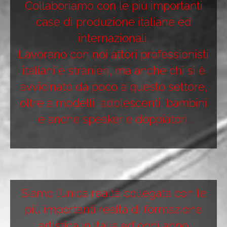
Collaboriamo con le più importanti
case di produzione italiane ed
internazionali.
Lavorano con noi attori professionisti
italiani e stranieri, ma anche chi si è
avvicinato da poco a questo settore,
oltre a modelli, adolescenti, bambini
e anche speaker e doppiatori.
Siamo l’unica realtà collegata con le
più importanti realtà di formazione
artistica in Italia ed ogni anno