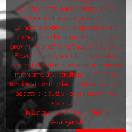
selezioniamo nuove persone da
proporre alle varie produzioni.
La nostra sede viene spesso usata
anche come location per casting e
provini. Avangard Agency è partner di
Eleven Studio, società foto e video
con cui dividiamo la sede, e insieme
formiamo una struttura in grado di
fornire ai nostri clienti supporto ai vari
aspetti produttivi, organizzativi ed
esecutivi.
Tutto questo e molto altro è
Avangard!