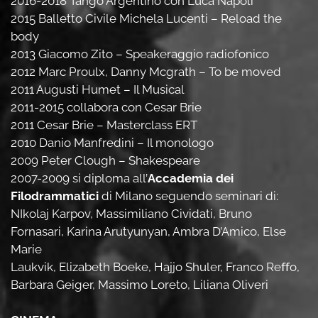
2016-2018 Tango Argentino con Luca Napoli
2015 Balletto Civile Michela Lucenti – Reload the
body
2013 Giacomo Zito – Speakeraggio radiofonico
2012 Marc Proulx, Danny Mcgrath – To be moved
2011 Augusti Humet – Il Musical
2011-2015 collabora con Cesar Brie
2011 Cesar Brie – Masterclass ERT
2010 Danio Manfredini – Il monologo
2009 Peter Clough – Shakespeare
2007-2009 si diploma all’
Accademia dei
Filodrammatici
di Milano seguendo seminari di:
NIkolaj Karpov, Massimiliano Cividati, Bruno
Fornasari, Karina Arutyunyan, Ambra D’Amico, Else
Marie
Laukvik, Elizabeth Boeke, Hajjo Shuler, Franco Reﬀo,
Barbara Geiger, Massimo Loreto, Liliana Oliveri